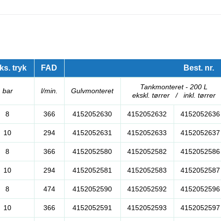
s. tryk
FAD
Best. nr.
Tankmonteret - 200 L
bar
l/min.
Gulvmonteret
ekskl. tørrer / inkl. tørrer
8
366
4152052630
4152052632
4152052636
10
294
4152052631
4152052633
4152052637
8
366
4152052580
4152052582
4152052586
10
294
4152052581
4152052583
4152052587
8
474
4152052590
4152052592
4152052596
10
366
4152052591
4152052593
4152052597