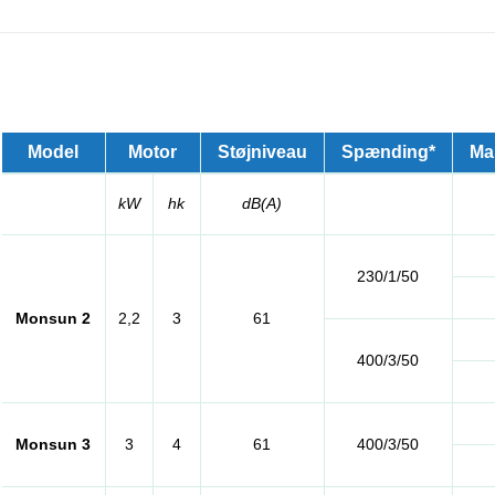
Model
Motor
Støjniveau
Spænding*
Mak
kW
hk
dB(A)
230/1/50
Monsun 2
2,2
3
61
400/3/50
Monsun 3
3
4
61
400/3/50