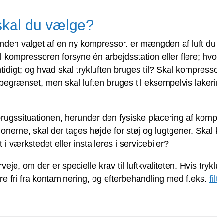
skal du vælge?
 inden valget af en ny kompressor, er mængden af luft du
 kompressoren forsyne én arbejdsstation eller flere; h
igt; og hvad skal trykluften bruges til? Skal kompresso
 begrænset, men skal luften bruges til eksempelvis lakeri
brugssituationen, herunder den fysiske placering af ko
tionerne, skal der tages højde for støj og lugtgener. Sk
 i værkstedet eller installeres i servicebiler?
rveje, om der er specielle krav til luftkvaliteten. Hvis try
re fri fra kontaminering, og efterbehandling med f.eks.
fi
Efterbehandling
luften