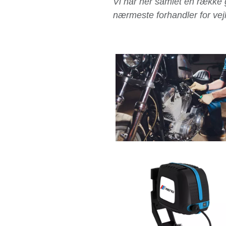
Vi har her samlet en række g
nærmeste forhandler for vejle