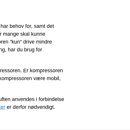
 har behov for, samt det
vor mange skal kunne
ren "kun" drive mindre
ng, har du brug for
mpressoren. Er kompressoren
al kompressoren være mobil,
kluften anvendes i forbindelse
lter
er derfor nødvendigt.
 af