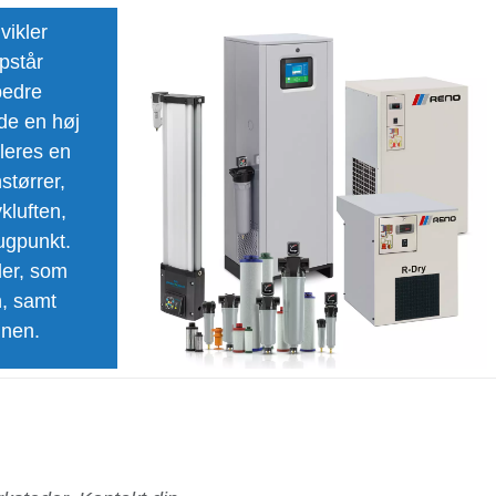
vikler
pstår
bedre
lde en høj
lleres en
størrer,
kluften,
dugpunkt.
ler, som
, samt
inen.
 for at