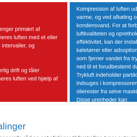
Kompression af luften ud
varme, og ved afkøling o
kondensvand. For at for
ænger primært af
luftkvaliteten og opretho
res luften med et eller
effektivitet, kan der insta
intervaller, og
køletørrer eller adsoption
som fjerner vandet fra try
ned til et forudbestemt 
ig drift og tåler
Trykluft indeholder partik
res luften ved hjælp af
indsuges i kompressoren
olierester fra selve mask
Disse urenheder kan
efterbehandles med filtre,
opnå en renere trykluft.
linger