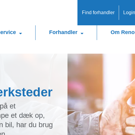
Find forhandler
Logi
ervice
Forhandler
Om Reno
ærksteder
 på et
pe et dæk op,
n bil, har du brug
en.