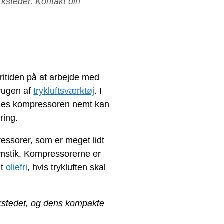
rksteder. Kontakt din
ritiden på at arbejde med
 brugen af
trykluftsværktøj
. I
ledes kompressoren nemt kan
ring.
essorer, som er meget lidt
ømstik. Kompressorerne er
mt
oliefri
, hvis trykluften skal
rkstedet, og dens kompakte