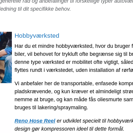
enerelle råd og anbefalinger til forskellige typer autovæ
dning til dit specifikke behov.
Hobbyværksted
Har du et mindre hobbyværksted, hvor du bruger f
biler, vil behovet for trykluft ofte begrænse sig til
denne type værksted er mobilitet ofte vigtigt, så
flyttes rundt i værkstedet, uden installation af rørfø
Vi anbefaler her de transportable, enfasede kompr
pladskrævende, og kun kræver et almindeligt str
nemme at bruge, og kan måde fås oliesmurte sa
bruges til lakering/spraymaling.
Reno Hose Reel
er udviklet specielt til hobbyvæ
design gør kompressoren ideel til dette formål.