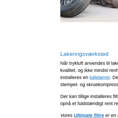
Lakeringsværksted
Når trykluft anvendes til lake
kvalitet, og ikke mindst ren
installeres en
køletørrer
. D
stempel- og skruekompresso
Der kan tillige installeres fi
opnå et fuldstændigt rent re
Vores
Ultimate filtre
er en i