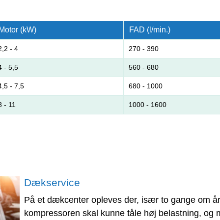
Motor (kW)
FAD (l/min.)
2,2 - 4
270 - 390
4 - 5,5
560 - 680
4,5 - 7,5
680 - 1000
8 - 11
1000 - 1600
Dækservice
På et dækcenter opleves der, især to gange om året
kompressoren skal kunne tåle høj belastning, og m