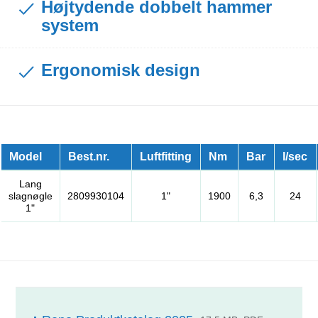
Højtydende dobbelt hammer
system
Ergonomisk design
Model
Best.nr.
Luftfitting
Nm
Bar
l/sec
Lang
slagnøgle
2809930104
1"
1900
6,3
24
1"