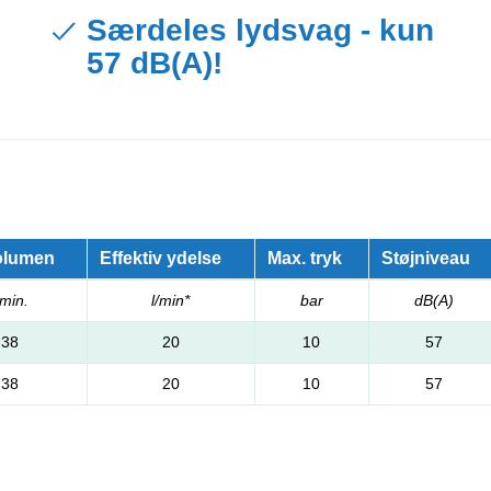
Særdeles lydsvag - kun
57 dB(A)!
olumen
Effektiv ydelse
Max. tryk
Støjniveau
/min.
l/min*
bar
dB(A)
38
20
10
57
38
20
10
57