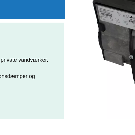
il private vandværker.
tionsdæmper og