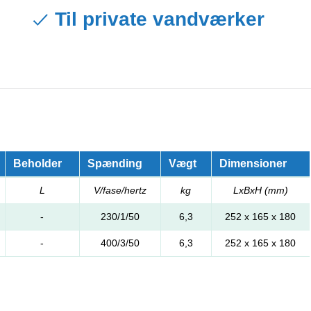
Til private vandværker
Beholder
Spænding
Vægt
Dimensioner
L
V/fase/hertz
kg
LxBxH (mm)
-
230/1/50
6,3
252 x 165 x 180
-
400/3/50
6,3
252 x 165 x 180