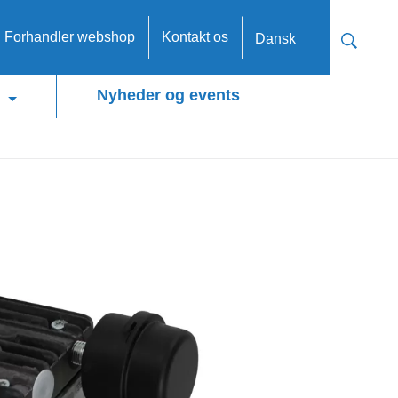
n Forhandler webshop
Kontakt os
Dansk
Nyheder og events