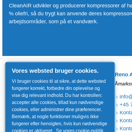
CleanAIR udvikler og producerer kompressorer af høje
% oliefri, så du trygt kan anvende deres kompressorer 
arbejdsområder, som på et vandværk.
Quick Links
Vores websted bruger cookies.
Reno 
Job og karriere
Vi bruger cookies til at sikre, at dette websted
Åmarksv
Nyheder og events
fungerer korrekt, forbedre din oplevelse og
vise dig relevant indhold. Du har kontrollen:
Kataloger og brochurer
info
accepter alle cookies, tillad kun nødvendige
+45 
Salgs- og leveringsbetingelser
cookies, eller administrer dine præferencer.
Konta
Bemærk, at nogle funktioner muligvis ikke
Service
Konta
fungerer efter hensigten, hvis kun nødvendige
Konta
Serviceaftaler
cookies er aktiveret.
Se vores cookie-politik