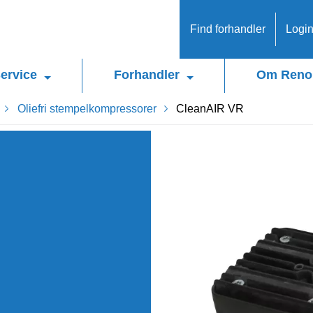
Find forhandler
Logi
ervice
Forhandler
Om Reno
Oliefri stempelkompressorer
CleanAIR VR