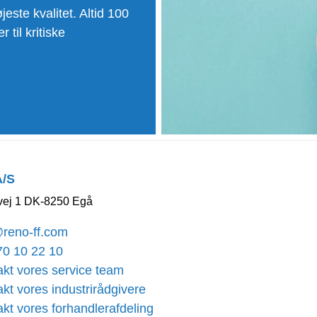
ste kvalitet. Altid 100
til kritiske
A/S
ej 1 DK-8250 Egå
@reno-ff.com
70 10 22 10
kt vores service team
kt vores industrirådgivere
kt vores forhandlerafdeling