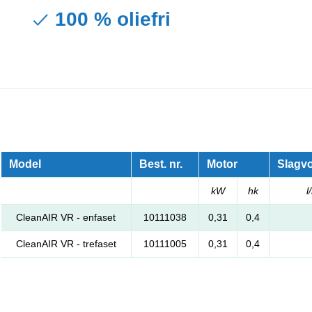
100 % oliefri
Model
Best. nr.
Motor
Slagv
kW
hk
l
CleanAIR VR - enfaset
10111038
0,31
0,4
CleanAIR VR - trefaset
10111005
0,31
0,4