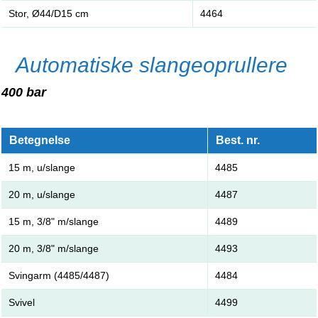
Stor, Ø44/D15 cm
4464
Automatiske slangeoprullere
400 bar
Betegnelse
Best. nr.
15 m, u/slange
4485
20 m, u/slange
4487
15 m, 3/8" m/slange
4489
20 m, 3/8" m/slange
4493
Svingarm (4485/4487)
4484
Svivel
4499