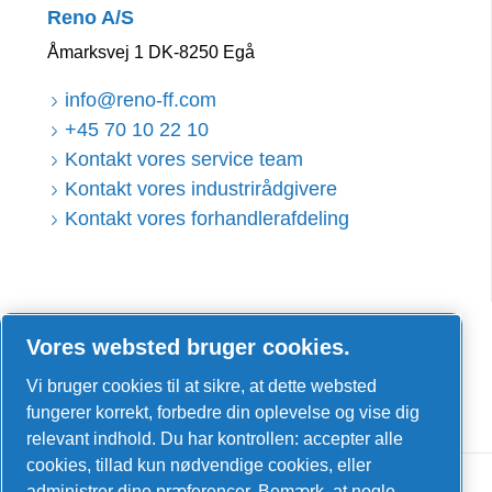
Reno A/S
Åmarksvej 1 DK-8250 Egå
info@reno-ff.com
+45 70 10 22 10
Kontakt vores service team
Kontakt vores industrirådgivere
Kontakt vores forhandlerafdeling
LinkedIn
Vores websted bruger cookies.
Facebook
Vi bruger cookies til at sikre, at dette websted
YouTube
fungerer korrekt, forbedre din oplevelse og vise dig
relevant indhold. Du har kontrollen: accepter alle
cookies, tillad kun nødvendige cookies, eller
administrer dine præferencer. Bemærk, at nogle