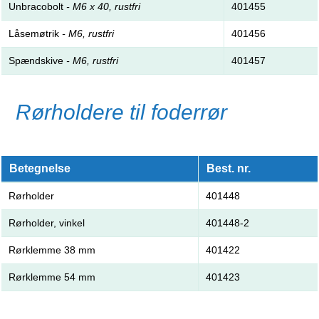
Unbracobolt
- M6 x 40, rustfri
401455
Låsemøtrik
- M6, rustfri
401456
Spændskive
- M6, rustfri
401457
Rørholdere til foderrør
Betegnelse
Best. nr.
Rørholder
401448
Rørholder, vinkel
401448-2
Rørklemme 38 mm
401422
Rørklemme 54 mm
401423