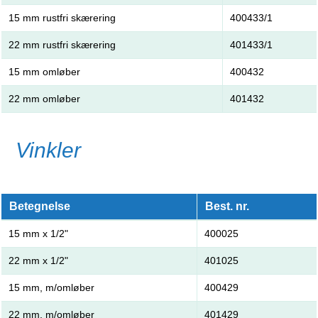
15 mm rustfri skærering
400433/1
22 mm rustfri skærering
401433/1
15 mm omløber
400432
22 mm omløber
401432
Vinkler
Betegnelse
Best. nr.
15 mm x 1/2"
400025
22 mm x 1/2"
401025
15 mm, m/omløber
400429
22 mm, m/omløber
401429