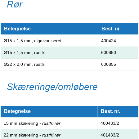
Rør
Betegnelse
Best. nr.
Ø15 x 1,5 mm, elgalvaniseret
400424
Ø15 x 1,5 mm, rustfri
600850
Ø22 x 2,0 mm, rustfri
600855
Skæreringe/omløbere
Betegnelse
Best. nr.
15 mm skærering
- rustfri rør
400433/2
22 mm skærering
- rustfri rør
401433/2