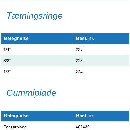
Tætningsringe
Betegnelse
Best. nr.
1/4"
227
3/8"
223
1/2"
224
Gummiplade
Betegnelse
Best. nr.
For rørplade
402430