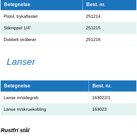
Betegnelse
Best. nr.
Pistol, trykaflastet
251214
Stiknippel 1/4"
251215
Dobbelt strålerør
251216
Lanser
Betegnelse
Best. nr.
Lanse m/sidegreb
163022/1
Lanse m/skruekobling
163023
Rustfri stål