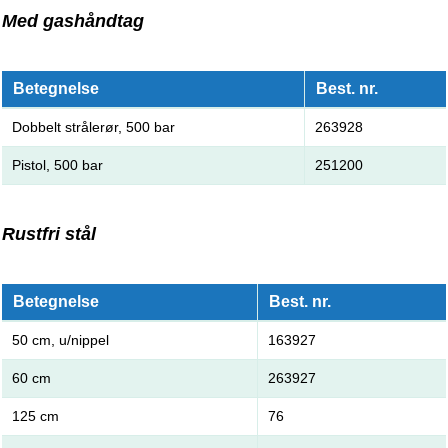
Med gashåndtag
Betegnelse
Best. nr.
Dobbelt strålerør, 500 bar
263928
Pistol, 500 bar
251200
Rustfri stål
Betegnelse
Best. nr.
50 cm, u/nippel
163927
60 cm
263927
125 cm
76