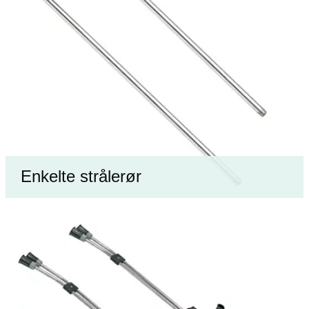
Enkelte strålerør