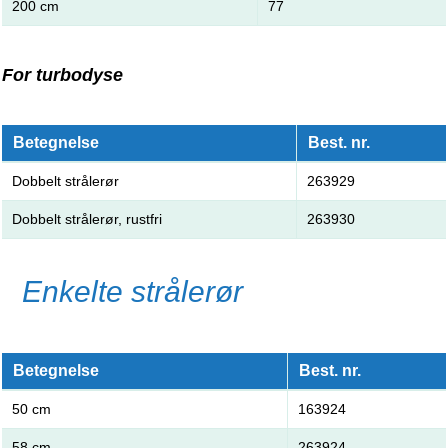
200 cm
77
For turbodyse
Betegnelse
Best. nr.
Dobbelt strålerør
263929
Dobbelt strålerør, rustfri
263930
Enkelte strålerør
Betegnelse
Best. nr.
50 cm
163924
58 cm
263924