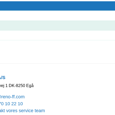
A/S
ej 1 DK-8250 Egå
@reno-ff.com
70 10 22 10
kt vores service team