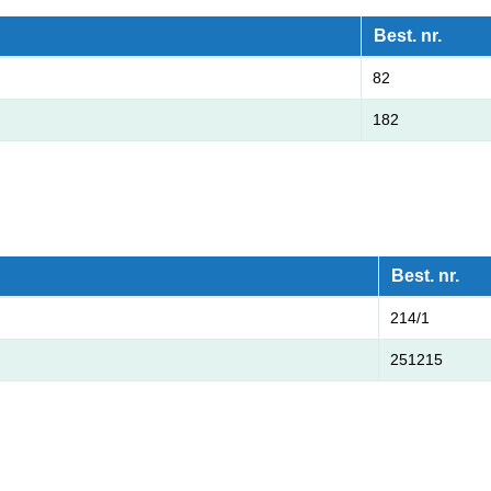
Best. nr.
82
182
Best. nr.
214/1
251215