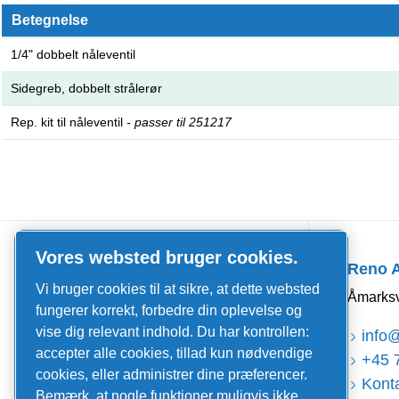
Betegnelse
1/4" dobbelt nåleventil
Sidegreb, dobbelt strålerør
Rep. kit til nåleventil
- passer til 251217
Quick Links
Vores websted bruger cookies.
Reno 
Job og karriere
Vi bruger cookies til at sikre, at dette websted
Åmarksv
Nyheder og events
fungerer korrekt, forbedre din oplevelse og
vise dig relevant indhold. Du har kontrollen:
Kataloger og brochurer
info
accepter alle cookies, tillad kun nødvendige
+45 
Salgs- og leveringsbetingelser
cookies, eller administrer dine præferencer.
Konta
Bemærk, at nogle funktioner muligvis ikke