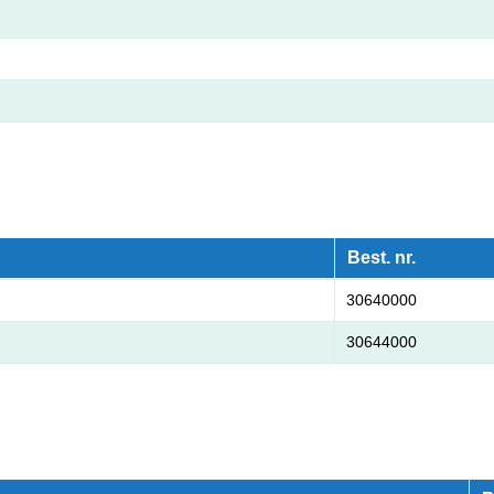
Best. nr.
30640000
30644000