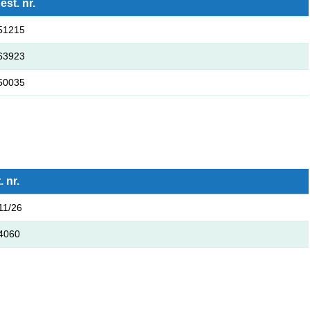
est. nr.
51215
63923
50035
. nr.
11/26
4060