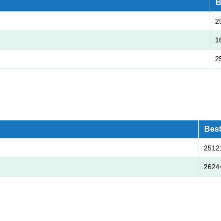
B
2
1
2
Best
2512
2624