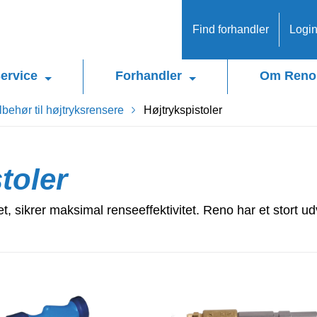
Find forhandler
Logi
ervice
Forhandler
Om Reno
lbehør til højtryksrensere
Højtrykspistoler
toler
et, sikrer maksimal renseeffektivitet. Reno har et stort udv