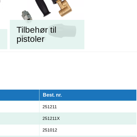
Tilbehør til
pistoler
Best. nr.
251211
251211X
251012