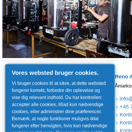
Quick Links
Vores websted bruger cookies.
Reno 
Job og karriere
Vi bruger cookies til at sikre, at dette websted
Åmarksv
Nyheder og events
fungerer korrekt, forbedre din oplevelse og
vise dig relevant indhold. Du har kontrollen:
Kataloger og brochurer
info
accepter alle cookies, tillad kun nødvendige
+45 
Salgs- og leveringsbetingelser
cookies, eller administrer dine præferencer.
Konta
Bemærk, at nogle funktioner muligvis ikke
Service
Konta
fungerer efter hensigten, hvis kun nødvendige
Konta
Serviceaftaler