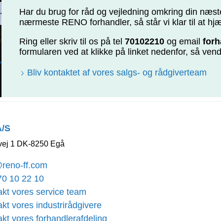
Har du brug for råd og vejledning omkring din næste 
nærmeste RENO forhandler, så står vi klar til at hj
Ring eller skriv til os på tel
70102210
og email
for
formularen ved at klikke på linket nedenfor, så vende
Bliv kontaktet af vores salgs- og rådgiverteam
A/S
ej 1 DK-8250 Egå
@reno-ff.com
70 10 22 10
kt vores service team
kt vores industrirådgivere
kt vores forhandlerafdeling