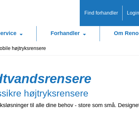
Find forhandler
Logi
ervice
Forhandler
Om Reno
obile højtryksrensere
dtvandsrensere
tssikre højtryksrensere
yksløsninger til alle dine behov - store som små. Designet