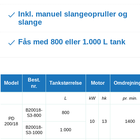
Inkl. manuel slangeopruller og
slange
Fås med 800 eller 1.000 L tank
Best.
Model
Tankstørrelse
Motor
Omdrejnin
nr.
L
kW
hk
pr. min.
B20018-
800
S3-800
PD
10
13
1400
200/18
B20018-
1.000
S3-1000