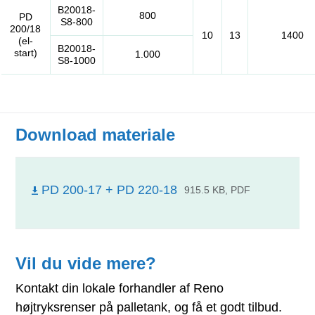
B20018-
800
PD
S8-800
200/18
10
13
1400
(el-
B20018-
start)
1.000
S8-1000
Download materiale
PD 200-17 + PD 220-18
915.5 KB, PDF
Vil du vide mere?
Kontakt din lokale forhandler af Reno
højtryksrenser på palletank, og få et godt tilbud.