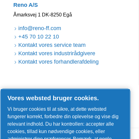
Reno A/S
Åmarksvej 1 DK-8250 Egå
info@reno-ff.com
+45 70 10 22 10
Kontakt vores service team
Kontakt vores industrirådgivere
Kontakt vores forhandlerafdeling
LinkedIn
Vores websted bruger cookies.
Facebook
Vi bruger cookies til at sikre, at dette websted
YouTube
fungerer korrekt, forbedre din oplevelse og vise dig
relevant indhold. Du har kontrollen: accepter alle
cookies, tillad kun nødvendige cookies, eller
administrer dine præferencer. Bemærk, at nogle