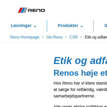
Løsninger
Produkter
S
Reno Homepage
Om Reno
CSR
Etik og adfæ
Etik og ad
Renos høje e
Hos Reno har vi klare standa
at sørge for retfærdig, vær
samarbejdspartnerne.
Alle vores etiske politikker