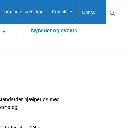
n Forhandler webshop
Kontakt os
Dansk
Nyheder og events
e standarder hjælper os med
derne og
støtter bl.a. FN’s