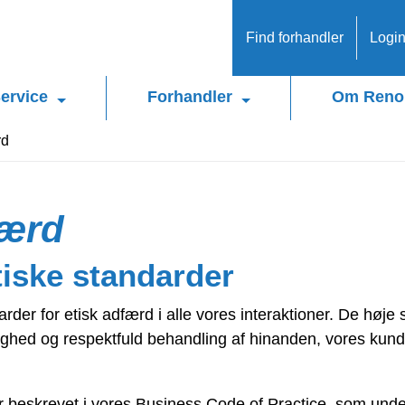
Find forhandler
Logi
ervice
Forhandler
Om Reno
rd
færd
tiske standarder
rder for etisk adfærd i alle vores interaktioner. De høj
dighed og respektfuld behandling af hinanden, vores kun
 er beskrevet i vores Business Code of Practice, som under