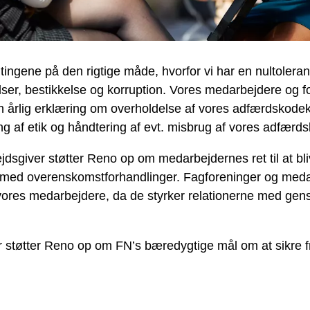
ingene på den rigtige måde, hvorfor vi har en nultoleran
r, bestikkelse og korruption. Vores medarbejdere og fo
e en årlig erklæring om overholdelse af vores adfærdskode
ing af etik og håndtering af evt. misbrug af vores adfærd
ejdsgiver støtter Reno op om medarbejdernes ret til at bl
n med overenskomstforhandlinger. Fagforeninger og meda
 vores medarbejdere, da de styrker relationerne med gens
 støtter Reno op om FN’s bæredygtige mål om at sikre f