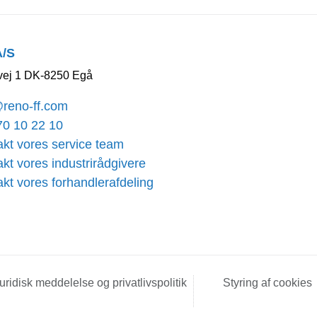
A/S
ej 1 DK-8250 Egå
@reno-ff.com
70 10 22 10
kt vores service team
kt vores industrirådgivere
kt vores forhandlerafdeling
Styring af cookies
uridisk meddelelse og privatlivspolitik