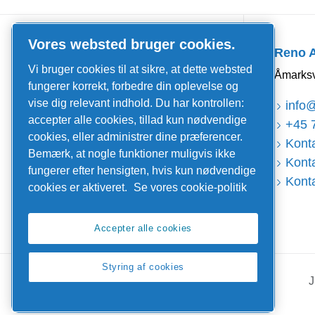
Quick Links
Vores websted bruger cookies.
Reno 
Job og karriere
Vi bruger cookies til at sikre, at dette websted
Åmarksv
Nyheder og events
fungerer korrekt, forbedre din oplevelse og
vise dig relevant indhold. Du har kontrollen:
Kataloger og brochurer
info
accepter alle cookies, tillad kun nødvendige
+45 
Salgs- og leveringsbetingelser
cookies, eller administrer dine præferencer.
Konta
Bemærk, at nogle funktioner muligvis ikke
Service
Konta
fungerer efter hensigten, hvis kun nødvendige
Konta
Serviceaftaler
cookies er aktiveret.
Se vores cookie-politik
Få AirTube
Garanti og retur
Accepter alle cookies
Styring af cookies
J