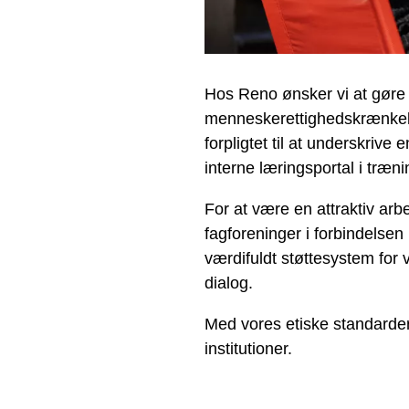
Hos Reno ønsker vi at gøre t
menneskerettighedskrænkelse
forpligtet til at underskriv
interne læringsportal i træn
For at være en attraktiv arb
fagforeninger i forbindelse
værdifuldt støttesystem for
dialog.
Med vores etiske standarder
institutioner.