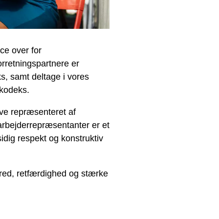
ce over for
rretningspartnere er
ks, samt deltage i vores
skodeks.
ive repræsenteret af
rbejderrepræsentanter er et
idig respekt og konstruktiv
red, retfærdighed og stærke